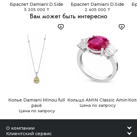
подарочной упаковке.
Таджикистан, Туркмения, Узбекистан, Украина).
Браслет Damiani D.Side
Браслет Damiani D.Side
Бр
5 205 000 ₸
2 405 000 ₸
Самовывоз
Вам может быть интересно
В Астане, Алматы, Шымкенте и Ташкенте доступен
самовывоз из наших бутиков. Заказ можно получить в
удобное время после подтверждения готовности.
Колье Damiani Minou full
Кольцо AMIN Classic Amin
Кол
pavè
Цена по запросу
Цена по запросу
о компании
клиентский сервис