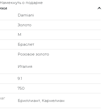
Намекнуть о подарке
ики
Damiani
Золото
M
Браслет
Розовое золото
Италия
9.1
750
раг
Бриллиант, Карнелиан