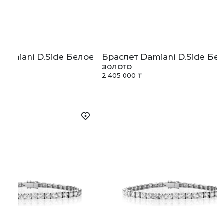
Damiani D.Side Белое
Браслет Damiani D.Side Б
золото
₸
2 405 000 ₸