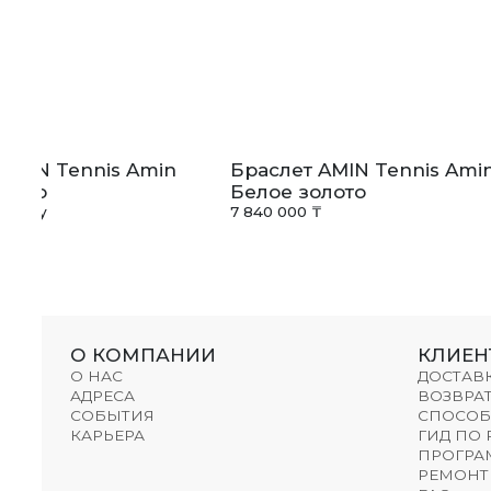
AMIN Tennis Amin
Браслет AMIN Tennis Ami
олото
Белое золото
апросу
7 840 000 ₸
О КОМПАНИИ
КЛИЕН
О НАС
ДОСТАВ
АДРЕСА
ВОЗВРАТ
СОБЫТИЯ
СПОСОБ
КАРЬЕРА
ГИД ПО
ПРОГРА
РЕМОНТ