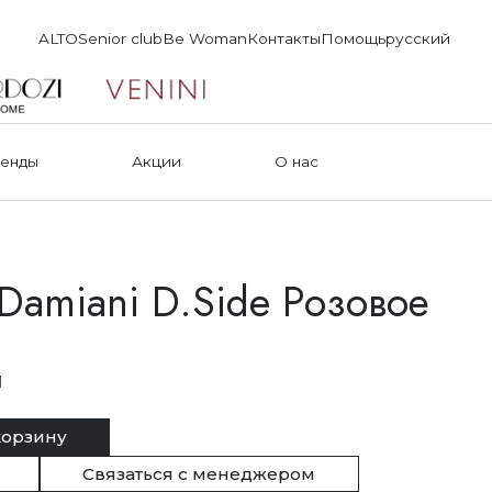
ALTO
Senior club
Be Woman
Контакты
Помощь
русский
енды
Акции
О нас
Damiani D.Side Розовое
1
корзину
Связаться с менеджером