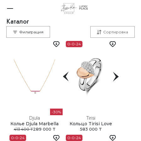
Каталог
Нижнее белье
Belle Epoque Rainbow
Фильтрация
Сортировка
0-0-24
30
Djula
Tirisi
Колье Djula Marbella
Кольцо Tirisi Love
413 400 ₸
289 000 ₸
583 000 ₸
0-0-24
0-0-24