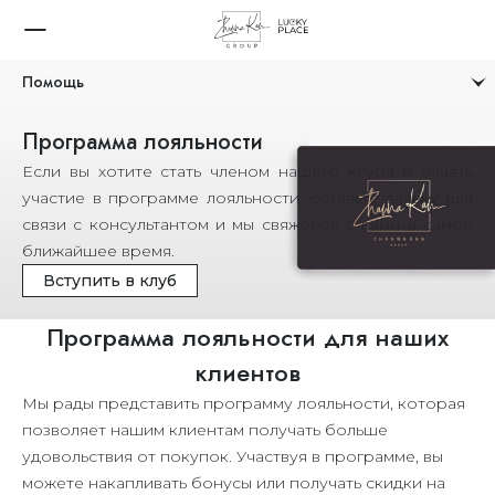
Нижнее белье
Belle Epoque Rainbow
Помощь
Программа лояльности
Доставка
Если вы хотите стать членом нашего клуба и начать
Возврат товара
участие в программе лояльности, оставьте заявку для
Отмена заказа
связи с консультантом и мы свяжемся с вами в самое
Способы оплаты
ближайшее время.
Гид по размерам
Вступить в клуб
Программа лояльности
Программа лояльности для наших
Ремонт и чистка украшений
клиентов
FAQ
Мы рады представить программу лояльности, которая
Публичная оферта
позволяет нашим клиентам получать больше
Политика конфиденциальности
удовольствия от покупок. Участвуя в программе, вы
можете накапливать бонусы или получать скидки на