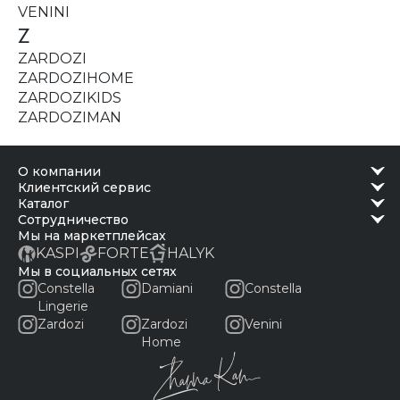
VENINI
Z
ZARDOZI
ZARDOZIHOME
ZARDOZIKIDS
ZARDOZIMAN
о компании
клиентский сервис
каталог
сотрудничество
Мы на маркетплейсах
KASPI
FORTE
HALYK
Мы в социальных сетях
Constella
Damiani
Constella
Lingerie
Zardozi
Zardozi
Venini
Home
Письмо Жанны