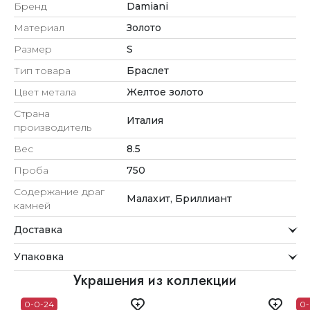
Бренд
Damiani
Материал
Золото
Размер
S
Тип товара
Браслет
Цвет метала
Желтое золото
Страна
Италия
производитель
Вес
8.5
Проба
750
Содержание драг
Малахит, Бриллиант
камней
Доставка
Курьерская служба
Упаковка
Мы стремимся обрабатывать заказы максимально
быстро и доставлять их прямо до вашей двери в
Внимание к деталям
Украшения из коллекции
удобное для вас время.
Каждое украшение проходит тщательную проверку
0-0-24
0-
Доставка
перед отправкой.