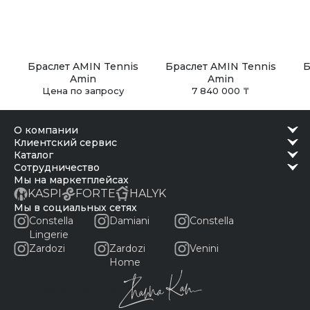
Браслет AMIN Tennis
Браслет AMIN Tennis
Б
Amin
Amin
Цена по запросу
7 840 000 ₸
о компании
клиентский сервис
каталог
сотрудничество
Мы на маркетплейсах
KASPI
FORTE
HALYK
Мы в социальных сетях
Constella
Damiani
Constella
Lingerie
Zardozi
Zardozi
Venini
Home
Письмо Жанны