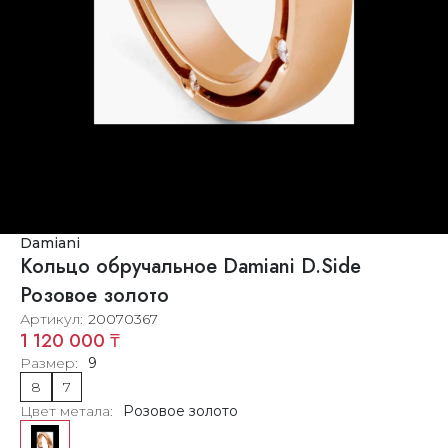
Damiani
Кольцо обручальное Damiani D.Side
Розовое золото
Артикул
20070367
1 120 000 ₸
Размер
9
8
7
Цвет метала
Розовое золото