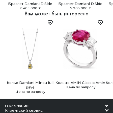
подарочной упаковке.
Таджикистан, Туркмения, Узбекистан, Украина).
Браслет Damiani D.Side
Браслет Damiani D.Side
Бр
2 405 000 ₸
5 205 000 ₸
Самовывоз
Вам может быть интересно
В Астане, Алматы, Шымкенте и Ташкенте доступен
самовывоз из наших бутиков. Заказ можно получить в
удобное время после подтверждения готовности.
Колье Damiani Minou full
Кольцо AMIN Classic Amin
Кол
pavè
Цена по запросу
Цена по запросу
о компании
клиентский сервис