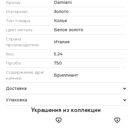
Бренд
Damiani
Материал
Золото
Тип товара
Колье
Цвет метала
Белое золото
Страна
Италия
производитель
Вес
5.24
Проба
750
Содержание драг
Бриллиант
камней
Доставка
Курьерская служба
Упаковка
Мы стремимся обрабатывать заказы максимально
быстро и доставлять их прямо до вашей двери в
Внимание к деталям
Украшения из коллекции
удобное для вас время.
Каждое украшение проходит тщательную проверку
Доставка
перед отправкой.
Для клиентов из Астаны, Алматы, Шымкента и Ташкента
Упаковка
действует бесплатная доставка. При заказе до 12:00