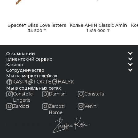
Браслет Bliss Love letters
Колье AMIN Classic Amin
Ко
34 500 ₸
1 418 000 ₸
о компании
клиентский сервис
каталог
сотрудничество
Мы на маркетплейсах
KASPI
FORTE
HALYK
Мы в социальных сетях
Constella
Damiani
Constella
Lingerie
Zardozi
Zardozi
Venini
Home
Письмо Жанны