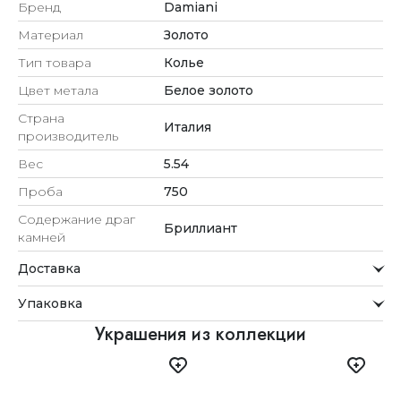
Бренд
Damiani
Материал
Золото
Тип товара
Колье
Цвет метала
Белое золото
Страна
Италия
производитель
Вес
5.54
Проба
750
Содержание драг
Бриллиант
камней
Доставка
Курьерская служба
Упаковка
Мы стремимся обрабатывать заказы максимально
быстро и доставлять их прямо до вашей двери в
Внимание к деталям
Украшения из коллекции
удобное для вас время.
Каждое украшение проходит тщательную проверку
Доставка
перед отправкой.
Для клиентов из Астаны, Алматы, Шымкента и Ташкента
Упаковка
действует бесплатная доставка. При заказе до 12:00