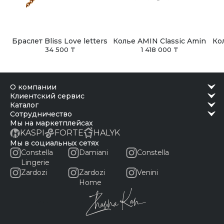
Браслет Bliss Love letters
Колье AMIN Classic Amin
Ко
34 500 ₸
1 418 000 ₸
о компании
клиентский сервис
каталог
сотрудничество
Мы на маркетплейсах
KASPI
FORTE
HALYK
Мы в социальных сетях
Constella
Damiani
Constella
Lingerie
Zardozi
Zardozi
Venini
Home
Письмо Жанны