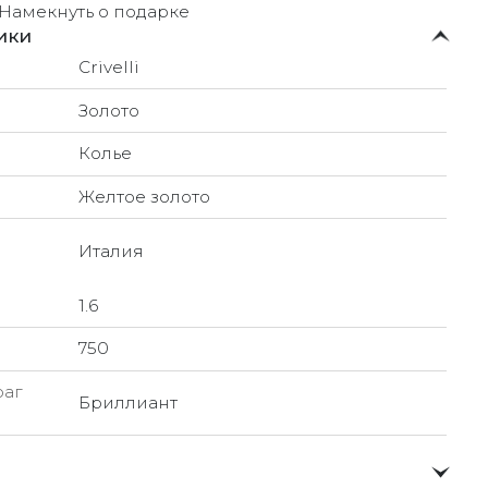
Намекнуть о подарке
ики
Crivelli
Золото
Колье
Желтое золото
Италия
1.6
750
раг
Бриллиант