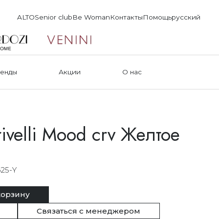
ALTO
Senior club
Be Woman
Контакты
Помощь
русский
енды
Акции
О нас
ivelli Mood crv Желтое
25-Y
корзину
Связаться с менеджером