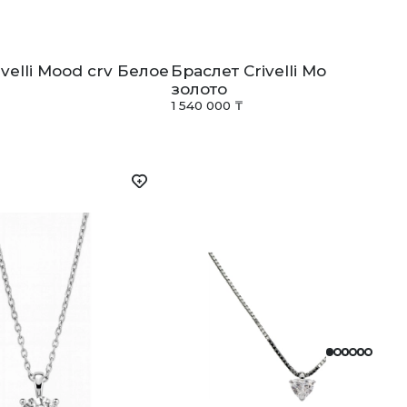
velli Mood crv Белое
Браслет Crivelli Mood crv Б
золото
1 540 000 ₸