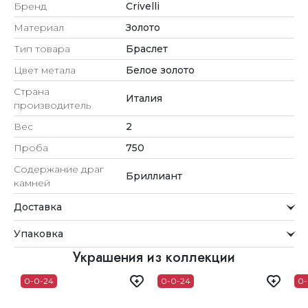
Бренд
Crivelli
Материал
Золото
Тип товара
Браслет
Цвет метала
Белое золото
Страна
Италия
производитель
Вес
2
Проба
750
Содержание драг
Бриллиант
камней
Доставка
Курьерская служба
Упаковка
Мы стремимся обрабатывать заказы максимально
быстро и доставлять их прямо до вашей двери в
Внимание к деталям
Украшения из коллекции
удобное для вас время.
Каждое украшение проходит тщательную проверку
0-0-24
0-0-24
0-
Доставка
перед отправкой.
Для клиентов из Астаны, Алматы, Шымкента и Ташкента
Упаковка
действует бесплатная доставка. При заказе до 12:00