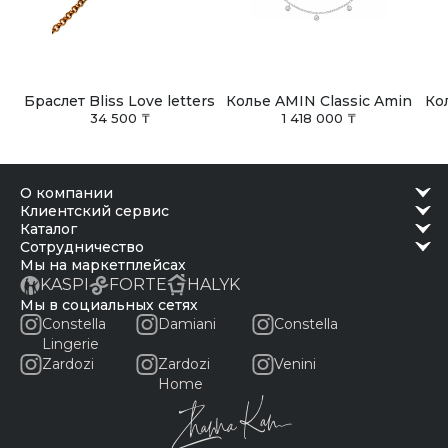
Браслет Bliss Love letters
Колье AMIN Classic Amin
Ко
34 500 ₸
1 418 000 ₸
о компании
клиентский сервис
каталог
сотрудничество
Мы на маркетплейсах
KASPI
FORTE
HALYK
Мы в социальных сетях
Constella
Damiani
Constella
Lingerie
Zardozi
Zardozi
Venini
Home
Письмо Жанны