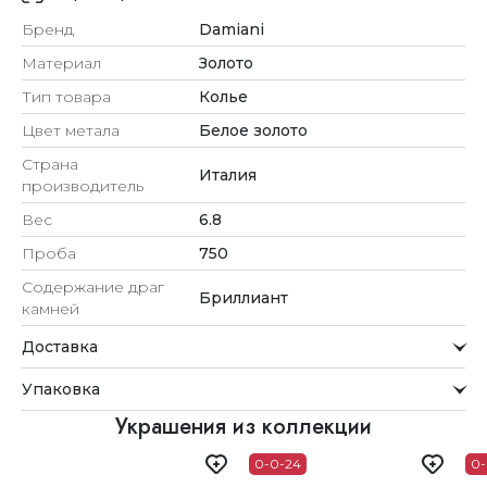
Бренд
Damiani
Материал
Золото
Тип товара
Колье
Цвет метала
Белое золото
Страна
Италия
производитель
Вес
6.8
Проба
750
Содержание драг
Бриллиант
камней
Доставка
Курьерская служба
Упаковка
Мы стремимся обрабатывать заказы максимально
быстро и доставлять их прямо до вашей двери в
Внимание к деталям
Украшения из коллекции
удобное для вас время.
Каждое украшение проходит тщательную проверку
0-0-24
0-
Доставка
перед отправкой.
Для клиентов из Астаны, Алматы, Шымкента и Ташкента