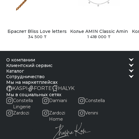
Браслет Bliss Love letters
Колье AMIN Classic Amin
Ко
34 500 ₸
1 418 000 ₸
о компании
клиентский сервис
каталог
сотрудничество
Мы на маркетплейсах
KASPI
FORTE
HALYK
Мы в социальных сетях
Constella
Damiani
Constella
Lingerie
Zardozi
Zardozi
Venini
Home
Письмо Жанны