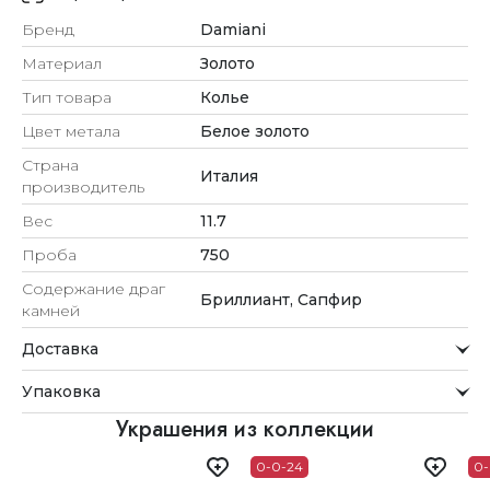
Бренд
Damiani
Материал
Золото
Тип товара
Колье
Цвет метала
Белое золото
Страна
Италия
производитель
Вес
11.7
Проба
750
Содержание драг
Бриллиант, Сапфир
камней
Доставка
Курьерская служба
Упаковка
Мы стремимся обрабатывать заказы максимально
быстро и доставлять их прямо до вашей двери в
Внимание к деталям
Украшения из коллекции
удобное для вас время.
Каждое украшение проходит тщательную проверку
0-0-24
0-
Доставка
перед отправкой.
Для клиентов из Астаны, Алматы, Шымкента и Ташкента