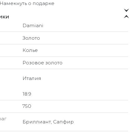
Намекнуть о подарке
ики
Damiani
Золото
Колье
Розовое золото
Италия
18.9
750
раг
Бриллиант, Сапфир