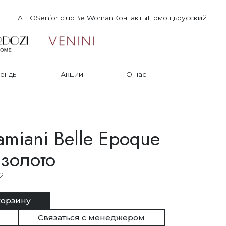
ALTO
Senior club
Be Woman
Контакты
Помощь
русский
енды
Акции
О нас
miani Belle Epoque
 золото
2
корзину
Связаться с менеджером