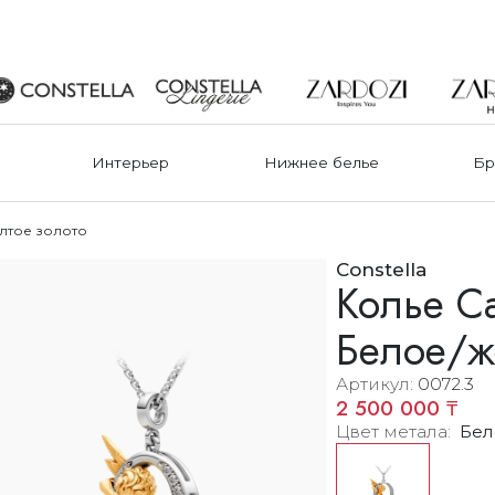
Интерьер
Нижнее белье
Бр
елтое золото
Constella
Колье Ca
Белое/ж
Артикул
0072.3
2 500 000 ₸
Цвет метала
Бел