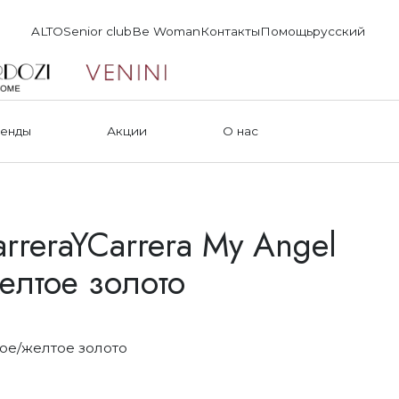
ALTO
Senior club
Be Woman
Контакты
Помощь
русский
енды
Акции
О нас
rreraYCarrera My Angel
елтое золото
ое/желтое золото