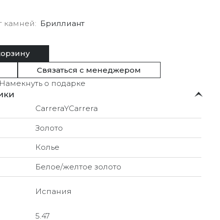
г камней
Бриллиант
корзину
Связаться с менеджером
Намекнуть о подарке
ики
CarreraYCarrera
Золото
Колье
Белое/желтое золото
Испания
5.47