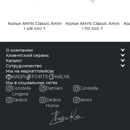
Колье AMIN Classic Amin
Колье AMIN Classic Amin
Ко
1 418 000 ₸
1 701 000 ₸
о компании
клиентский сервис
каталог
сотрудничество
Мы на маркетплейсах
KASPI
FORTE
HALYK
Мы в социальных сетях
Constella
Damiani
Constella
Lingerie
Zardozi
Zardozi
Venini
Home
Письмо Жанны