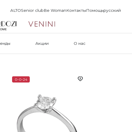
ALTO
Senior club
Be Woman
Контакты
Помощь
русский
енды
Акции
О нас
0-0-24