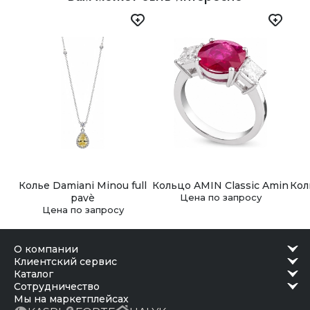
самовывоз из наших бутиков. Заказ можно получить в
удобное время после подтверждения готовности.
Колье Damiani Minou full
Кольцо AMIN Classic Amin
Кол
pavè
Цена по запросу
Цена по запросу
о компании
клиентский сервис
каталог
сотрудничество
Мы на маркетплейсах