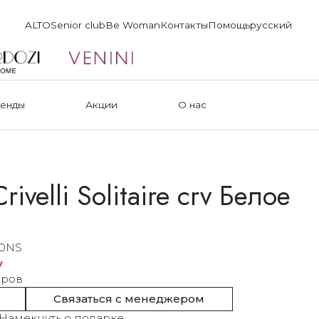
ALTO
Senior club
Be Woman
Контакты
Помощь
русский
енды
Акции
О нас
ivelli Solitaire crv Белое
60NS
у
еров
Связаться с менеджером
Намекнуть о подарке