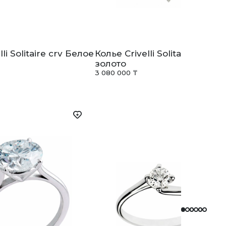
li Solitaire crv Белое
Колье Crivelli Solitaire crv Б
золото
3 080 000 ₸