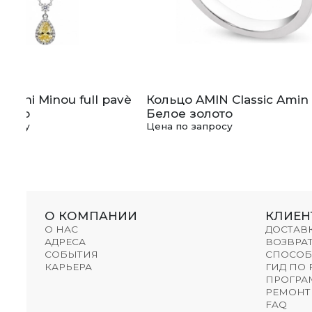
miani Minou full pavè
Кольцо AMIN Classic Amin
олото
Белое золото
апросу
Цена по запросу
О КОМПАНИИ
КЛИЕН
О НАС
ДОСТАВ
АДРЕСА
ВОЗВРАТ
СОБЫТИЯ
СПОСОБ
КАРЬЕРА
ГИД ПО
ПРОГРА
РЕМОНТ
FAQ