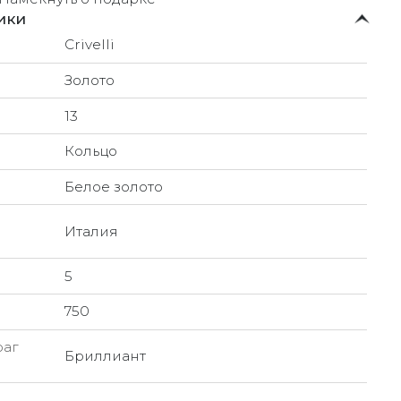
ики
Crivelli
Золото
13
Кольцо
Белое золото
Италия
5
750
раг
Бриллиант