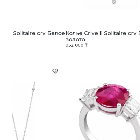
velli Solitaire crv Белое
Колье Crivelli Solitaire cr
золото
₸
952 000 ₸