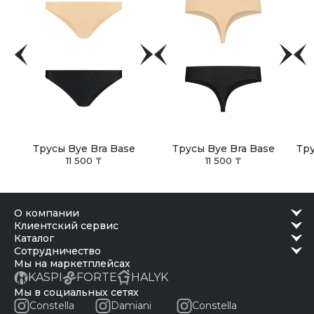
Трусы Bye Bra Base
Трусы Bye Bra Base
Тру
11 500 ₸
11 500 ₸
о компании
клиентский сервис
каталог
сотрудничество
Мы на маркетплейсах
KASPI
FORTE
HALYK
Мы в социальных сетях
Constella
Damiani
Constella