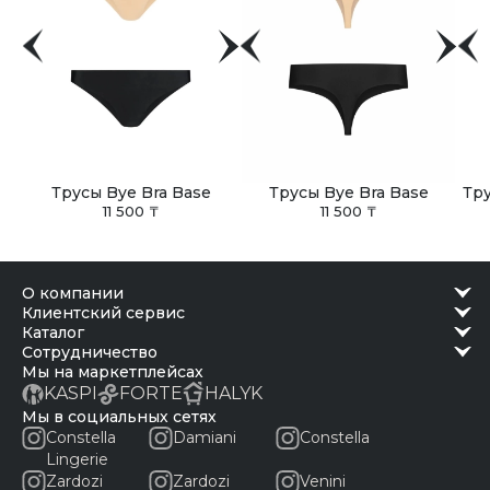
Трусы Bye Bra Base
Трусы Bye Bra Base
Тру
11 500 ₸
11 500 ₸
о компании
клиентский сервис
каталог
сотрудничество
Мы на маркетплейсах
KASPI
FORTE
HALYK
Мы в социальных сетях
Constella
Damiani
Constella
Lingerie
Zardozi
Zardozi
Venini