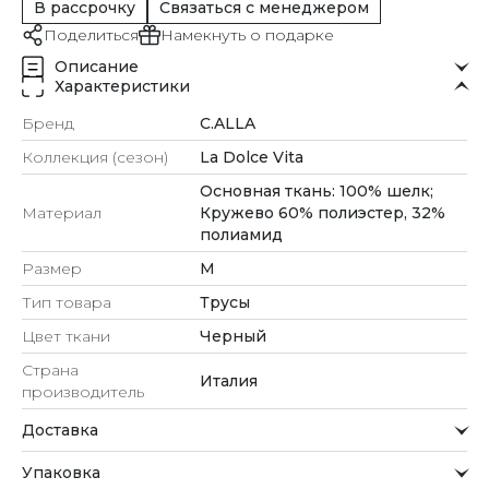
В рассрочку
Связаться с менеджером
Поделиться
Намекнуть о подарке
Описание
Характеристики
Бренд
C.ALLA
Коллекция (сезон)
La Dolce Vita
Основная ткань: 100% шелк;
Материал
Кружево 60% полиэстер, 32%
полиамид
Размер
M
Тип товара
Трусы
Цвет ткани
Черный
Страна
Италия
производитель
Доставка
Курьерская служба
Упаковка
Мы стремимся обрабатывать заказы максимально