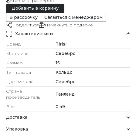
Таблица размеров
Добавить в корзину
В рассрочку
Связаться с менеджером
Поделиться
Намекнуть о подарке
Характеристики
Бренд
Tirisi
Материал
Серебро
Размер
15
Тип товара
Кольцо
Цвет метала
Серебро
Страна
Таиланд
производитель
Вес
0.49
Доставка
Курьерская служба
Упаковка
Мы стремимся обрабатывать заказы максимально