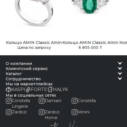
Кольцо AMIN Classic Amin
Кольцо AMIN Classic Amin
Кол
Цена по запросу
6 805 000 ₸
о компании
клиентский сервис
каталог
сотрудничество
Мы на маркетплейсах
KASPI
FORTE
HALYK
Мы в социальных сетях
Constella
Damiani
Constella
Lingerie
Zardozi
Zardozi
Venini
Home