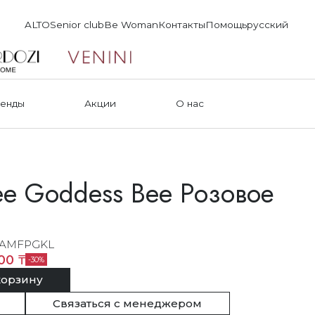
ALTO
Senior club
Be Woman
Контакты
Помощь
русский
енды
Акции
О нас
ee Goddess Bee Розовое
AMFPGKL
00 ₸
30
корзину
Связаться с менеджером