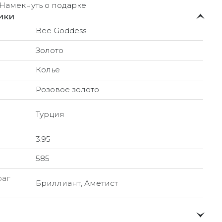
Намекнуть о подарке
ики
Bee Goddess
Золото
Колье
Розовое золото
Турция
3.95
585
раг
Бриллиант, Аметист