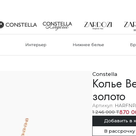
Интерьер
Нижнее белье
Бр
Constella
Колье B
золото
Артикул
HARFNP
870 0
1 246 000 ₸
Добавить в 
В рассрочку