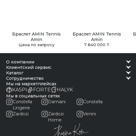
Браслет AMIN Tennis
Браслет AMIN Tennis
Б
Amin
Amin
Цена по запросу
7 840 000 ₸
о компании
клиентский сервис
каталог
сотрудничество
Мы на маркетплейсах
KASPI
FORTE
HALYK
Мы в социальных сетях
Constella
Damiani
Constella
Lingerie
Zardozi
Zardozi
Venini
Home
Письмо Жанны