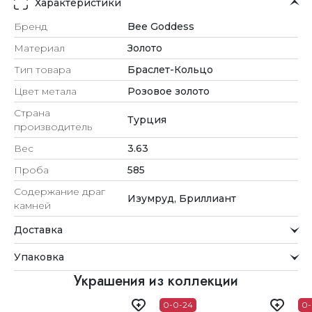
Характеристики
Бренд
Bee Goddess
Материал
Золото
Тип товара
Браслет-Кольцо
Цвет метала
Розовое золото
Страна
Турция
производитель
Вес
3.63
Проба
585
Содержание драг
Изумруд, Бриллиант
камней
Доставка
Курьерская служба
Упаковка
Мы стремимся обрабатывать заказы максимально
быстро и доставлять их прямо до вашей двери в
Внимание к деталям
Украшения из коллекции
удобное для вас время.
Каждое украшение проходит тщательную проверку
0-0-24
0-
Доставка
перед отправкой.