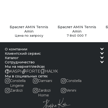
Браслет AMIN Tennis
Браслет AMIN Tennis
Б
Amin
Amin
Цена по запросу
7 840 000 ₸
о компании
клиентский сервис
каталог
сотрудничество
Мы на маркетплейсах
KASPI
FORTE
HALYK
Мы в социальных сетях
Constella
Damiani
Constella
Lingerie
Zardozi
Zardozi
Venini
Home
Письмо Жанны