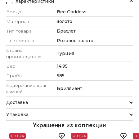
Характеристики
Бренд
Bee Goddess
Материал
Золото
Тип товара
Браслет
Цвет метала
Розовое золото
Страна
Турция
производитель
Вес
14.95
Проба
585
Содержание драг
Бриллиант
камней
Доставка
Курьерская служба
Упаковка
Мы стремимся обрабатывать заказы максимально
быстро и доставлять их прямо до вашей двери в
Внимание к деталям
Украшения из коллекции
удобное для вас время.
Каждое украшение проходит тщательную проверку
0-0-24
0-0-24
0-
Доставка
перед отправкой.