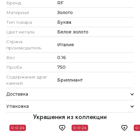
Бренд
RF
Материал
Золото
Тип товара
Буква
Цвет метала
Белое золото
Страна
Италия
производитель
Вес
0.16
Проба
750
Содержание драг
Бриллиант
камней
Доставка
Курьерская служба
Упаковка
Мы стремимся обрабатывать заказы максимально
быстро и доставлять их прямо до вашей двери в
Внимание к деталям
Украшения из коллекции
удобное для вас время.
Каждое украшение проходит тщательную проверку
0-0-24
0-0-24
0-
Доставка
перед отправкой.
Для клиентов из Астаны, Алматы, Шымкента и Ташкента
Упаковка
действует бесплатная доставка. При заказе до 12:00