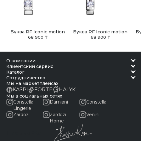
Буква RF Iconic motion
Буква RF Iconic motion
Бу
68 900 ₸
68 900 ₸
о компании
клиентский сервис
каталог
сотрудничество
Мы на маркетплейсах
KASPI
FORTE
HALYK
Мы в социальных сетях
Constella
Damiani
Constella
Lingerie
Zardozi
Zardozi
Venini
Home
Письмо Жанны