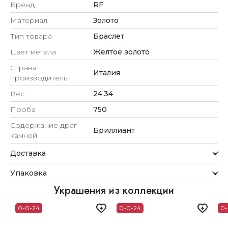
Бренд
RF
Материал
Золото
Тип товара
Браслет
Цвет метала
Желтое золото
Страна
Италия
производитель
Вес
24.34
Проба
750
Содержание драг
Бриллиант
камней
Доставка
Курьерская служба
Упаковка
Мы стремимся обрабатывать заказы максимально
быстро и доставлять их прямо до вашей двери в
Внимание к деталям
Украшения из коллекции
удобное для вас время.
Каждое украшение проходит тщательную проверку
0-0-24
0-0-24
0-
Доставка
перед отправкой.
Для клиентов из Астаны, Алматы, Шымкента и Ташкента
Упаковка
действует бесплатная доставка. При заказе до 12:00