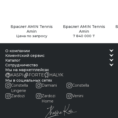
Браслет AMIN Tennis
Браслет AMIN Tennis
Б
Amin
Amin
Цена по запросу
7 840 000 ₸
о компании
клиентский сервис
каталог
сотрудничество
Мы на маркетплейсах
KASPI
FORTE
HALYK
Мы в социальных сетях
Constella
Damiani
Constella
Lingerie
Zardozi
Zardozi
Venini
Home
Письмо Жанны