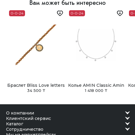
Вам может быть интересно
В Астане, Алматы, Шымкенте и Ташкенте доступен
самовывоз из наших бутиков. Заказ можно получить в
0-0-24
0-0-24
0-
удобное время после подтверждения готовности.
Браслет Bliss Love letters
Колье AMIN Classic Amin
Ко
34 500 ₸
1 418 000 ₸
о компании
клиентский сервис
каталог
сотрудничество
Мы на маркетплейсах