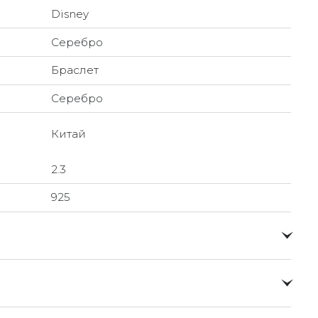
Disney
Серебро
Браслет
Серебро
Китай
2.3
925
о и доставлять их прямо до вашей двери в