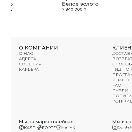
олото
Белое золото
апросу
7 840 000 ₸
О КОМПАНИИ
КЛИЕН
О НАС
ДОСТАВ
АДРЕСА
ВОЗВРАТ
СОБЫТИЯ
СПОСОБ
КАРЬЕРА
ГИД ПО
ПРОГРА
РЕМОНТ
FAQ
ПУБЛИЧ
ПОЛИТИ
КОНФИД
Мы на маркетплейсах
Мы в со
Constell
KASPI
FORTE
HALYK