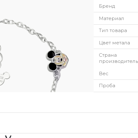
Бренд
Материал
Тип товара
Цвет метала
Страна
производитель
Вес
Проба
урьерская служба
ы стремимся обрабатывать заказы максимально быстр
добное для вас время.
нимание к деталям