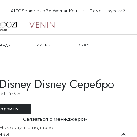
ALTO
Senior club
Be Woman
Контакты
Помощь
русский
енды
Акции
О нас
Disney Disney Серебро
SL-47.CS
корзину
Связаться с менеджером
Намекнуть о подарке
ики