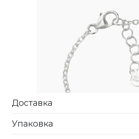
Доставка
К
Упаковка
М
у
В