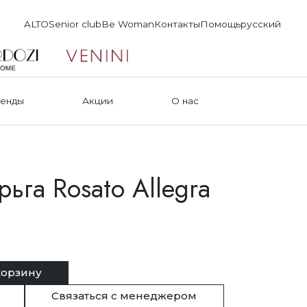
ALTO
Senior club
Be Woman
Контакты
Помощь
русский
енды
Акции
О нас
ьга Rosato Allegra
о
корзину
Связаться с менеджером