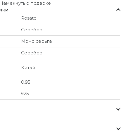
Намекнуть о подарке
ики
Rosato
Серебро
Моно серьга
Серебро
Китай
0.95
925
о и доставлять их прямо до вашей двери в