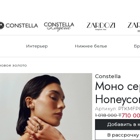
Интерьер
Нижнее белье
Бр
озовое золото
Constella
Моно се
Honeyco
Артикул
PTKMFP
710 00
1 018 000 ₸
Добавить в 
В рассрочку