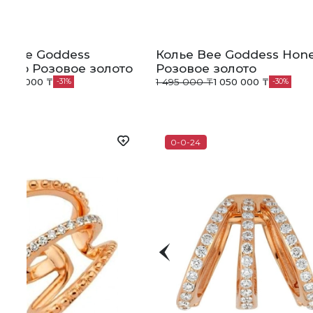
т Bee Goddess
Колье Bee Goddess Ho
omb Розовое золото
Розовое золото
₸
460 000 ₸
1 495 000 ₸
1 050 000 ₸
31
30
0-0-24