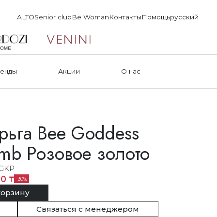
ALTO
Senior club
Be Woman
Контакты
Помощь
русский
енды
Акции
О нас
рьга Bee Goddess
mb Розовое золото
GKP
0 ₸
30
корзину
Связаться с менеджером