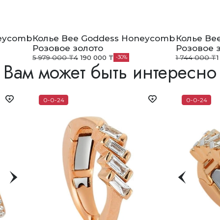
neycomb
Колье Bee Goddess Honeycomb
Колье Be
Розовое золото
Розовое 
5 979 000 ₸
4 190 000 ₸
1 744 000 ₸
1
30
Вам может быть интересно
0-0-24
0-0-24