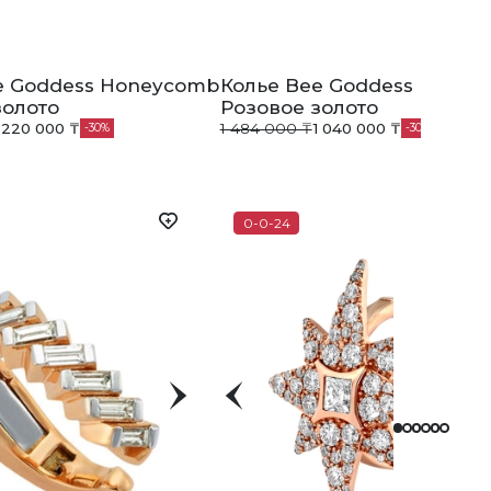
e Goddess Honeycomb
Колье Bee Goddess Honey
золото
Розовое золото
 220 000 ₸
1 484 000 ₸
1 040 000 ₸
30
30
0-0-24