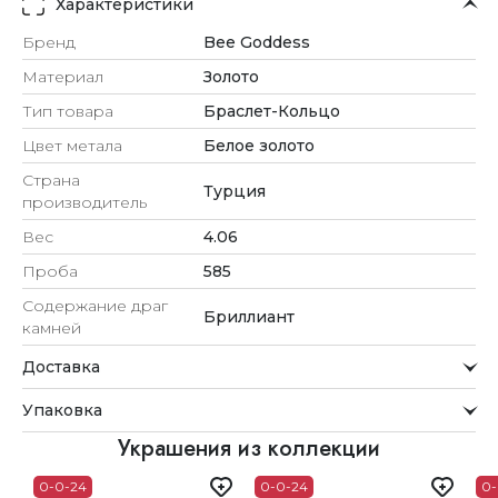
Характеристики
Бренд
Bee Goddess
Материал
Золото
Тип товара
Браслет-Кольцо
Цвет метала
Белое золото
Страна
Турция
производитель
Вес
4.06
Проба
585
Содержание драг
Бриллиант
камней
Доставка
Курьерская служба
Упаковка
Мы стремимся обрабатывать заказы максимально
быстро и доставлять их прямо до вашей двери в
Внимание к деталям
Украшения из коллекции
удобное для вас время.
Каждое украшение проходит тщательную проверку
0-0-24
0-0-24
0-
Доставка
перед отправкой.