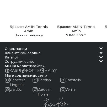
Браслет AMIN Tennis
Браслет AMIN Tennis
Б
Amin
Amin
Цена по запросу
7 840 000 ₸
о компании
клиентский сервис
каталог
сотрудничество
Мы на маркетплейсах
KASPI
FORTE
HALYK
Мы в социальных сетях
Constella
Damiani
Constella
Lingerie
Zardozi
Zardozi
Venini
Home
Письмо Жанны