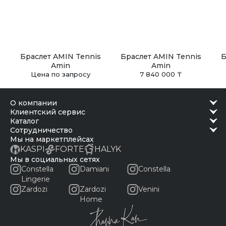
Браслет AMIN Tennis
Браслет AMIN Tennis
Б
Amin
Amin
Цена по запросу
7 840 000 ₸
о компании
клиентский сервис
каталог
сотрудничество
Мы на маркетплейсах
KASPI
FORTE
HALYK
Мы в социальных сетях
Constella
Damiani
Constella
Lingerie
Zardozi
Zardozi
Venini
Home
Письмо Жанны