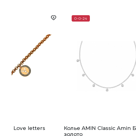
0-0-24
liss Love letters
Колье AMIN Classic Amin 
золото