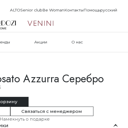
ALTO
Senior club
Be Woman
Контакты
Помощь
русский
енды
Акции
О нас
osato Azzurra Серебро
3
корзину
Связаться с менеджером
Намекнуть о подарке
ики