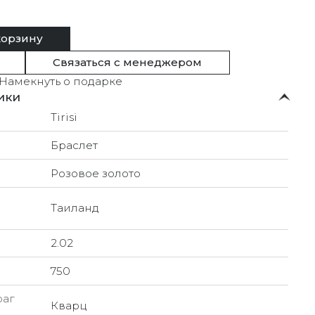
корзину
Связаться с менеджером
Намекнуть о подарке
ики
Tirisi
Браслет
Розовое золото
Таиланд
2.02
750
раг
Кварц