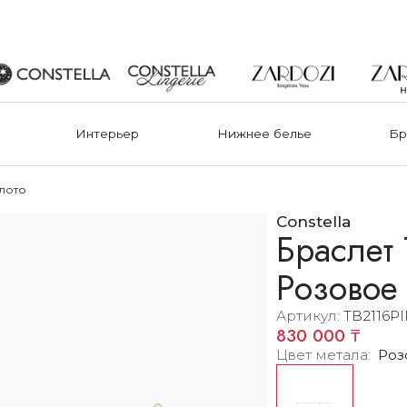
Интерьер
Нижнее белье
Бр
олото
Constella
Браслет T
Розовое
Артикул
TB2116PI
830 000 ₸
Цвет метала
Роз