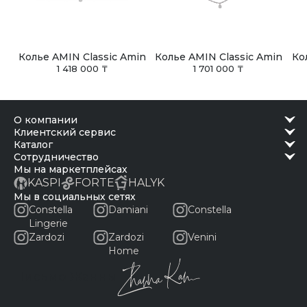
Колье AMIN Classic Amin
Колье AMIN Classic Amin
Ко
1 418 000 ₸
1 701 000 ₸
о компании
клиентский сервис
каталог
сотрудничество
Мы на маркетплейсах
KASPI
FORTE
HALYK
Мы в социальных сетях
Constella
Damiani
Constella
Lingerie
Zardozi
Zardozi
Venini
Home
Письмо Жанны