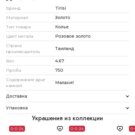
Бренд
Tirisi
Материал
Золото
Тип товара
Колье
Цвет метала
Розовое золото
Страна
Таиланд
производитель
Вес
4.67
Проба
750
Содержание драг
Малахит
камней
Доставка
Курьерская служба
Упаковка
Мы стремимся обрабатывать заказы максимально
быстро и доставлять их прямо до вашей двери в
Внимание к деталям
Украшения из коллекции
удобное для вас время.
Каждое украшение проходит тщательную проверку
0-0-24
0-0-24
0-
Доставка
перед отправкой.
Для клиентов из Астаны, Алматы, Шымкента и Ташкента