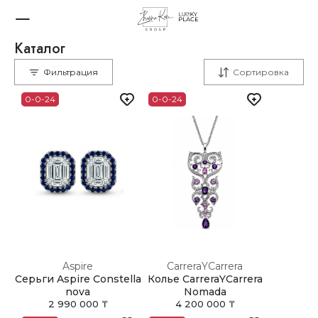
Каталог
Нижнее белье
Belle Epoque Rainbow
Фильтрация
Сортировка
0-0-24
0-0-24
Aspire
CarreraYCarrera
Серьги Aspire Constella
Колье CarreraYCarrera
nova
Nomada
2 990 000 ₸
4 200 000 ₸