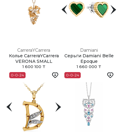
CarreraYCarrera
Damiani
Колье CarreraYCarrera
Серьги Damiani Belle
VERONA SMALL
Epoque
1 600 100 ₸
1 660 000 ₸
0-0-24
0-0-24