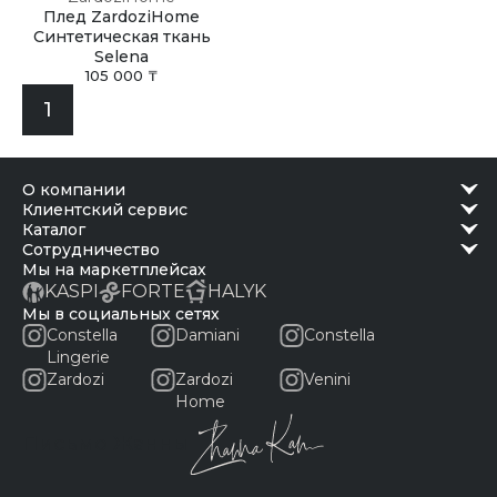
Плед ZardoziHome
Синтетическая ткань
Selena
105 000 ₸
1
о компании
клиентский сервис
каталог
сотрудничество
Мы на маркетплейсах
KASPI
FORTE
HALYK
Мы в социальных сетях
Constella
Damiani
Constella
Lingerie
Zardozi
Zardozi
Venini
Home
Письмо Жанны