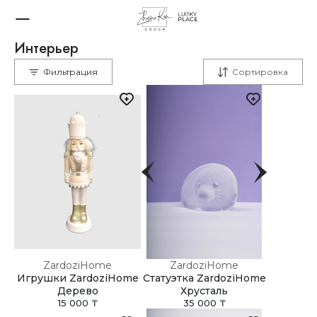
Интерьер
Нижнее белье
Belle Epoque Rainbow
Фильтрация
Сортировка
ZardoziHome
ZardoziHome
Игрушки ZardoziHome
Статуэтка ZardoziHome
Дерево
Хрусталь
15 000 ₸
35 000 ₸