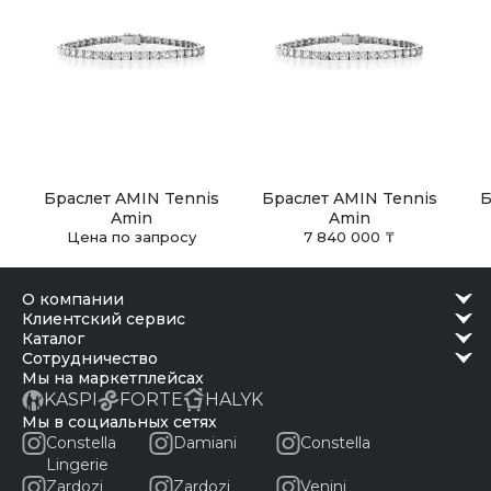
Браслет AMIN Tennis
Браслет AMIN Tennis
Б
Amin
Amin
Цена по запросу
7 840 000 ₸
о компании
клиентский сервис
каталог
сотрудничество
Мы на маркетплейсах
KASPI
FORTE
HALYK
Мы в социальных сетях
Constella
Damiani
Constella
Lingerie
Zardozi
Zardozi
Venini