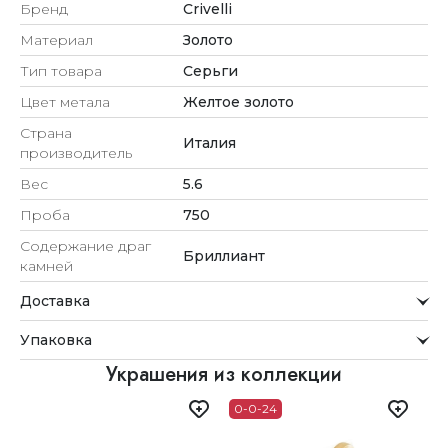
Бренд
Crivelli
Материал
Золото
Тип товара
Серьги
Цвет метала
Желтое золото
Страна
Италия
производитель
Вес
5.6
Проба
750
Содержание драг
Бриллиант
камней
Доставка
Курьерская служба
Упаковка
Мы стремимся обрабатывать заказы максимально
быстро и доставлять их прямо до вашей двери в
Внимание к деталям
Украшения из коллекции
удобное для вас время.
Каждое украшение проходит тщательную проверку
0-0-24
Доставка
перед отправкой.
Для клиентов из Астаны, Алматы, Шымкента и Ташкента
Упаковка
действует бесплатная доставка. При заказе до 12:00