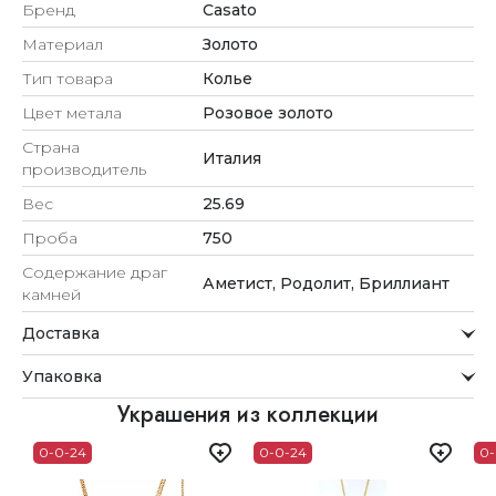
Бренд
Casato
Материал
Золото
Тип товара
Колье
Цвет метала
Розовое золото
Страна
Италия
производитель
Вес
25.69
Проба
750
Содержание драг
Аметист, Родолит, Бриллиант
камней
Доставка
Курьерская служба
Упаковка
Мы стремимся обрабатывать заказы максимально
быстро и доставлять их прямо до вашей двери в
Внимание к деталям
Украшения из коллекции
удобное для вас время.
Каждое украшение проходит тщательную проверку
0-0-24
0-0-24
0-
Доставка
перед отправкой.
Для клиентов из Астаны, Алматы, Шымкента и Ташкента
Упаковка
действует бесплатная доставка. При заказе до 12:00