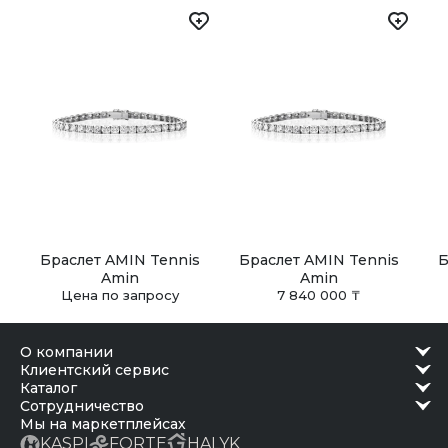
самовывоз из наших бутиков. Заказ можно получить в
удобное время после подтверждения готовности.
Браслет AMIN Tennis
Браслет AMIN Tennis
Б
Amin
Amin
Цена по запросу
7 840 000 ₸
о компании
клиентский сервис
каталог
сотрудничество
Мы на маркетплейсах
KASPI
FORTE
HALYK