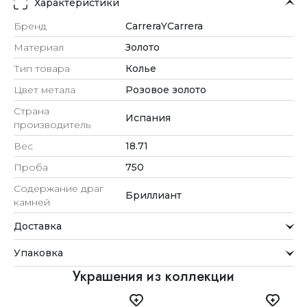
Характеристики
Бренд
CarreraYCarrera
Материал
Золото
Тип товара
Колье
Цвет метала
Розовое золото
Страна
Испания
производитель
Вес
18.71
Проба
750
Содержание драг
Бриллиант
камней
Доставка
Курьерская служба
Упаковка
Мы стремимся обрабатывать заказы максимально
быстро и доставлять их прямо до вашей двери в
Внимание к деталям
Украшения из коллекции
удобное для вас время.
Каждое украшение проходит тщательную проверку
Доставка
перед отправкой.