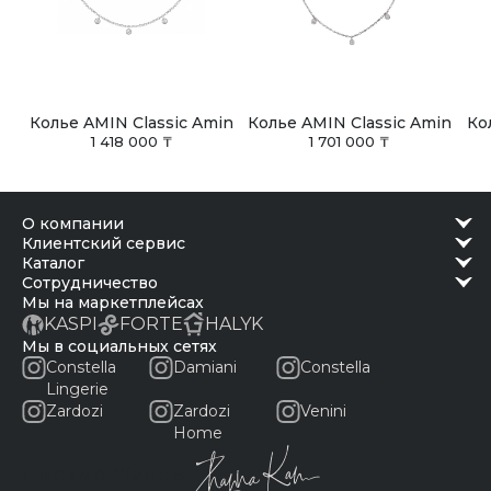
Колье AMIN Classic Amin
Колье AMIN Classic Amin
Ко
1 418 000 ₸
1 701 000 ₸
о компании
клиентский сервис
каталог
сотрудничество
Мы на маркетплейсах
KASPI
FORTE
HALYK
Мы в социальных сетях
Constella
Damiani
Constella
Lingerie
Zardozi
Zardozi
Venini
Home
Письмо Жанны