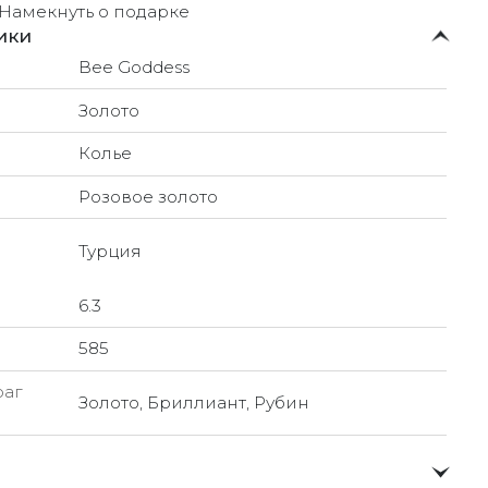
Намекнуть о подарке
ики
Bee Goddess
Золото
Колье
Розовое золото
Турция
6.3
585
раг
Золото, Бриллиант, Рубин