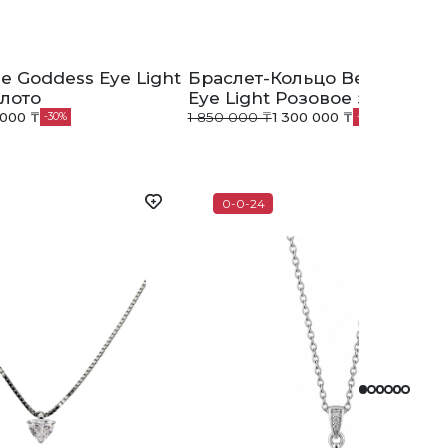
e Goddess Eye Light
Браслет-Кольцо Bee Goddes
лото
Eye Light Розовое золото
 000 ₸
1 850 000 ₸
1 300 000 ₸
30
30
0-0-24