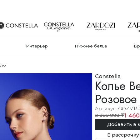
Интерьер
Нижнее белье
Бр
ото
Constella
Колье Be
Розовое
Артикул
GOZMPP
1 460
2 089 000 ₸
Добавить в 
В рассрочку