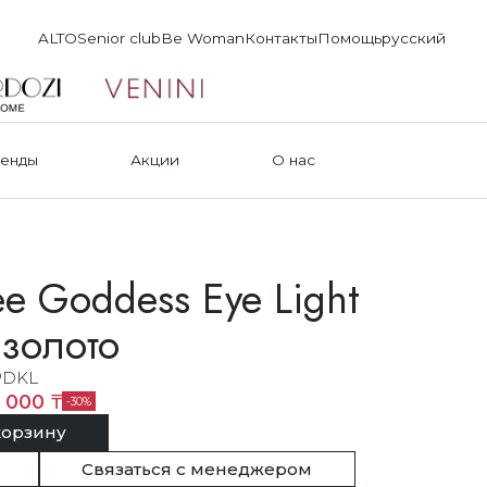
ALTO
Senior club
Be Woman
Контакты
Помощь
русский
енды
Акции
О нас
e Goddess Eye Light
 золото
DKL
 000 ₸
30
корзину
Связаться с менеджером