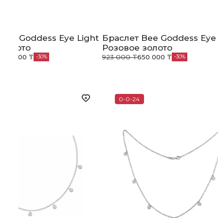
Bee Goddess Eye Light
Браслет Bee Goddess Eye 
 золото
Розовое золото
790 000 ₸
923 000 ₸
650 000 ₸
30
30
0-0-24