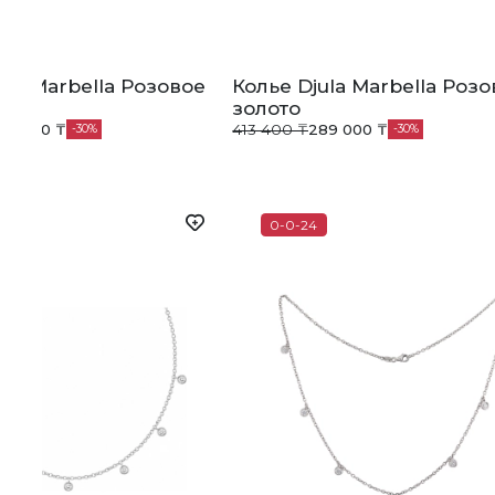
ula Marbella Розовое
Колье Djula Marbella Роз
золото
89 000 ₸
413 400 ₸
289 000 ₸
30
30
0-0-24