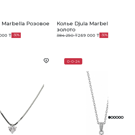
a Marbella Розовое
Колье Djula Marbella Розово
золото
000 ₸
384 250 ₸
269 000 ₸
30
30
0-0-24