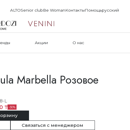
ALTO
Senior club
Be Woman
Контакты
Помощь
русский
енды
Акции
О нас
ula Marbella Розовое
8-L
0 ₸
30
корзину
Связаться с менеджером