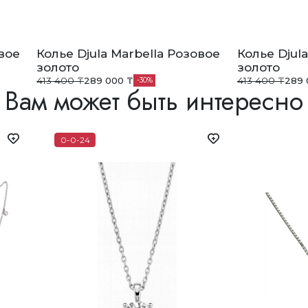
овое
Колье Djula Marbella Розовое
Колье Djul
золото
золото
413 400 ₸
289 000 ₸
413 400 ₸
289 
30
Вам может быть интересно
0-0-24