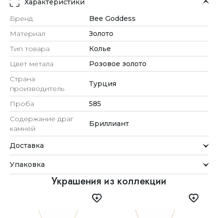
Характеристики
Бренд
Bee Goddess
Материал
Золото
Тип товара
Колье
Цвет метала
Розовое золото
Страна
Турция
производитель
Проба
585
Содержание драг
Бриллиант
камней
Доставка
Курьерская служба
Упаковка
Мы стремимся обрабатывать заказы максимально
быстро и доставлять их прямо до вашей двери в
Внимание к деталям
Украшения из коллекции
удобное для вас время.
Каждое украшение проходит тщательную проверку
Доставка
перед отправкой.
Для клиентов из Астаны, Алматы, Шымкента и Ташкента
Упаковка
действует бесплатная доставка. При заказе до 12:00