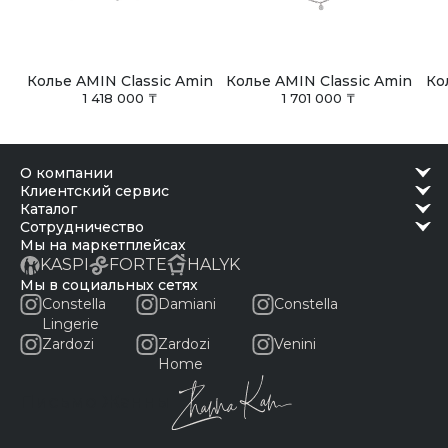
Колье AMIN Classic Amin
Колье AMIN Classic Amin
Ко
1 418 000 ₸
1 701 000 ₸
о компании
клиентский сервис
каталог
сотрудничество
Мы на маркетплейсах
KASPI
FORTE
HALYK
Мы в социальных сетях
Constella
Damiani
Constella
Lingerie
Zardozi
Zardozi
Venini
Home
Письмо Жанны