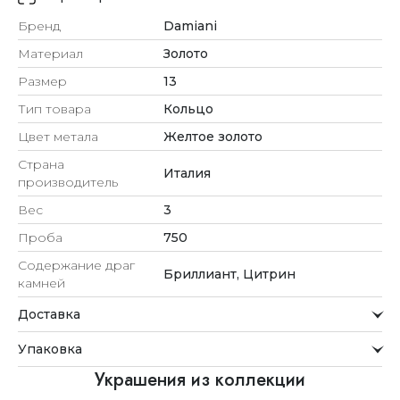
Бренд
Damiani
Материал
Золото
Размер
13
Тип товара
Кольцо
Цвет метала
Желтое золото
Страна
Италия
производитель
Вес
3
Проба
750
Содержание драг
Бриллиант, Цитрин
камней
Доставка
Курьерская служба
Упаковка
Мы стремимся обрабатывать заказы максимально
быстро и доставлять их прямо до вашей двери в
Внимание к деталям
Украшения из коллекции
удобное для вас время.
Каждое украшение проходит тщательную проверку