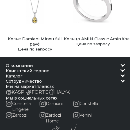
Колье Damiani Minou full
Кольцо AMIN Classic Amin
Кол
pavè
Цена по запросу
Цена по запросу
о компании
клиентский сервис
каталог
сотрудничество
Мы на маркетплейсах
KASPI
FORTE
HALYK
Мы в социальных сетях
Constella
Damiani
Constella
Lingerie
Zardozi
Zardozi
Venini
Home