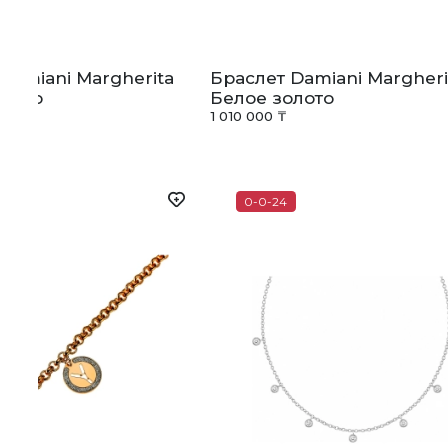
Damiani Margherita
Браслет Damiani Margheri
олото
Белое золото
₸
1 010 000 ₸
0-0-24