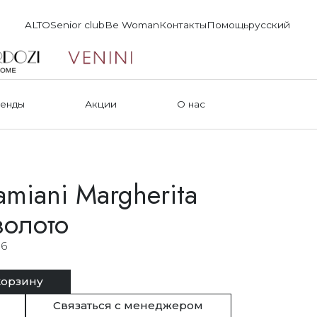
ALTO
Senior club
Be Woman
Контакты
Помощь
русский
енды
Акции
О нас
miani Margherita
золото
6
корзину
Связаться с менеджером