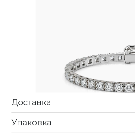
Доставка
К
Упаковка
М
у