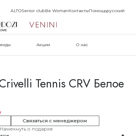
ALTO
Senior club
Be Woman
Контакты
Помощь
русский
енды
Акции
О нас
Crivelli Tennis CRV Белое
у
Связаться с менеджером
Намекнуть о подарке
ики