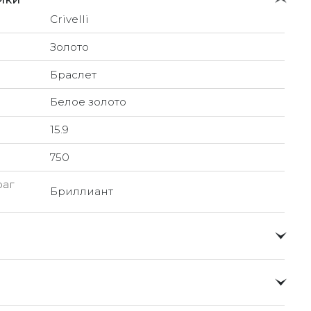
Crivelli
Золото
Браслет
Белое золото
15.9
750
раг
Бриллиант
о и доставлять их прямо до вашей двери в