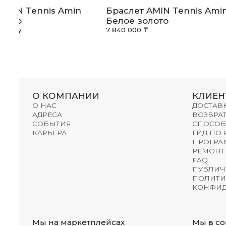
AMIN Tennis Amin
Браслет AMIN Tennis Ami
олото
Белое золото
апросу
7 840 000 ₸
О КОМПАНИИ
КЛИЕН
О НАС
ДОСТАВ
АДРЕСА
ВОЗВРАТ
СОБЫТИЯ
СПОСОБ
КАРЬЕРА
ГИД ПО
ПРОГРА
РЕМОНТ
FAQ
ПУБЛИЧ
ПОЛИТИ
КОНФИД
Мы на маркетплейсах
Мы в со