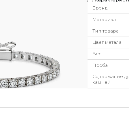
Бренд
Материал
Тип товара
Цвет метала
Вес
Проба
Содержание д
камней
урьерская служба
ы стремимся обрабатывать заказы максимально быстр
добное для вас время.