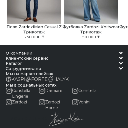
Поло ZardoziMan Casual Z
Футболка Zardozi Knitwear
Фут
Трикотаж
Трикотаж
250 000 ₸
50 000 ₸
о компании
клиентский сервис
каталог
сотрудничество
Мы на маркетплейсах
KASPI
FORTE
HALYK
Мы в социальных сетях
Constella
Damiani
Constella
Lingerie
Zardozi
Zardozi
Venini
Home
Письмо Жанны