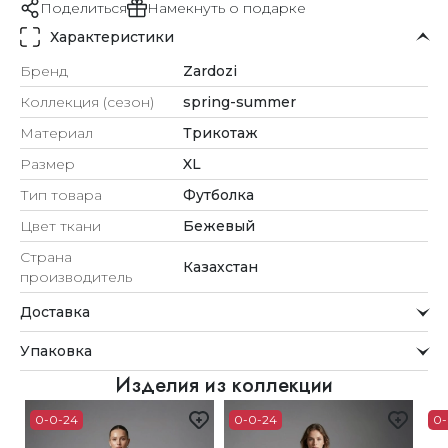
Поделиться
Намекнуть о подарке
Характеристики
Бренд
Zardozi
Коллекция (сезон)
spring-summer
Материал
Трикотаж
Размер
XL
Тип товара
Футболка
Цвет ткани
Бежевый
Страна
Казахстан
производитель
Доставка
Курьерская служба
Упаковка
Мы стремимся обрабатывать заказы максимально
быстро и доставлять их прямо до вашей двери в
Внимание к деталям
Изделия из коллекции
удобное для вас время.
Каждое украшение проходит тщательную проверку
0-0-24
0-0-24
0-
Доставка
перед отправкой.
Для клиентов из Астаны, Алматы, Шымкента и Ташкента