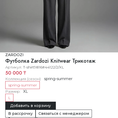
ZARDOZI
Футболка Zardozi Knitwear Трикотаж
Артикул
T-shirt9816#44122/2/XL
50 000 ₸
Коллекция (сезон)
spring-summer
spring-summer
Размер
XL
L
Добавить в корзину
В рассрочку
Связаться с менеджером